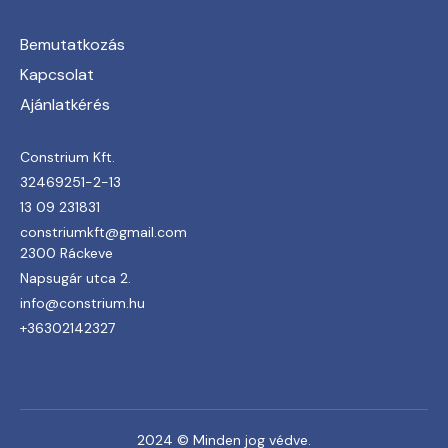
Bemutatkozás
Kapcsolat
Ajánlatkérés
Constrium Kft.
32469251-2-13
13 09 231831
constriumkft@gmail.com
2300 Ráckeve
Napsugár utca 2.
info@constrium.hu
+36302142327
2024 © Minden jog védve.