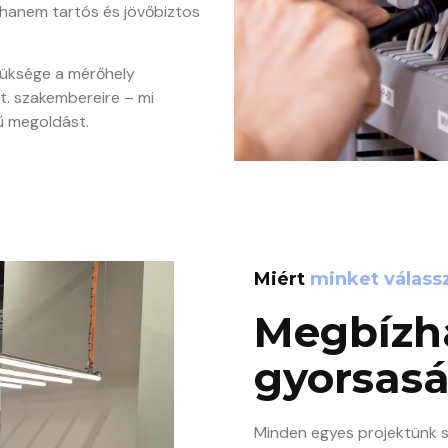
hanem tartós és jövőbiztos
züksége a mérőhely
t. szakembereire – mi
ű megoldást.
Miért
minket válass
Megbízh
gyorsasá
Minden egyes projektünk s