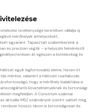
vitelezése
ivitelezési tevékenysége keretében vállalja új
meglévő mérőhelyek áthelyezését,
ését egyaránt. Tapasztalt szakembereink a
an és precízen végzik – a helyszíni felméréstől
gedélyeztetésen át egészen a kivitelezésig és
hálózat egyik legfontosabb eleme, hiszen itt
tás mérése, valamint a hálózati csatlakozás
ulcsfontosságú, hogy a mérőhely kialakítása a
ramszolgáltatói követelményeknek és biztonsági
ékben megfeleljen. A Constrium szakmai
az aktuális MSZ szabványok szerint valósít meg,
 rendszer hosszú távon is biztonságosan és