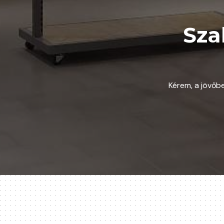
Sza
Kérem, a jövőb