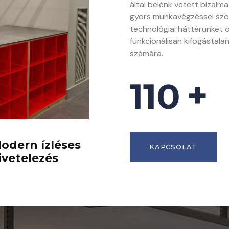
által belénk vetett bizalm
gyors munkavégzéssel szolg
technológiai háttérünket 
funkcionálisan kifogástala
számára.
+
120
odern ízléses
KAPCSOLAT
ivetelezés