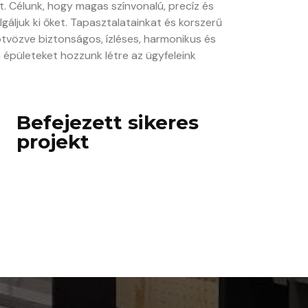
at. Célunk, hogy magas színvonalú, precíz és
áljuk ki őket. Tapasztalatainkat és korszerű
ötvözve biztonságos, ízléses, harmonikus és
n épületeket hozzunk létre az ügyfeleink
Befejezett sikeres
projekt