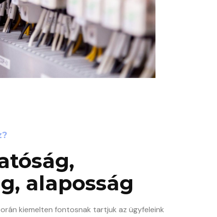
z?
atóság,
g, alaposság
orán kiemelten fontosnak tartjuk az ügyfeleink