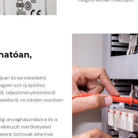
hatóan,
ipari és kereskedelmi
egyen szó új építésű
l, teljesítménybővítésről
elelésről, mi minden esetben
égi anyaghasználatra és a
z elkészült mérőhelyeket
eleink biztosak lehetnek