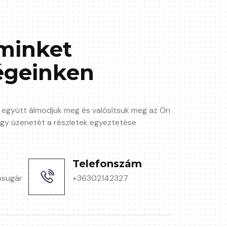
minket
égeinken
 együtt álmodjuk meg és valósítsuk meg az Ön
vagy üzenetét a részletek egyeztetése
Telefonszám
psugár
+36302142327