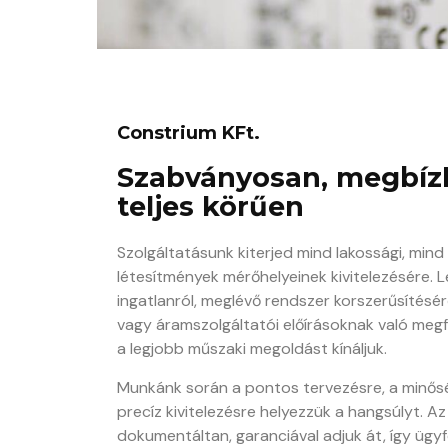
Constrium KFt.
Szabványosan, megbíz
teljes körűen
Szolgáltatásunk kiterjed mind lakossági, mind 
létesítmények mérőhelyeinek kivitelezésére. L
ingatlanról, meglévő rendszer korszerűsítésérő
vagy áramszolgáltatói előírásoknak való megf
a legjobb műszaki megoldást kínáljuk.
Munkánk során a pontos tervezésre, a minős
precíz kivitelezésre helyezzük a hangsúlyt. A
dokumentáltan, garanciával adjuk át, így ügyf