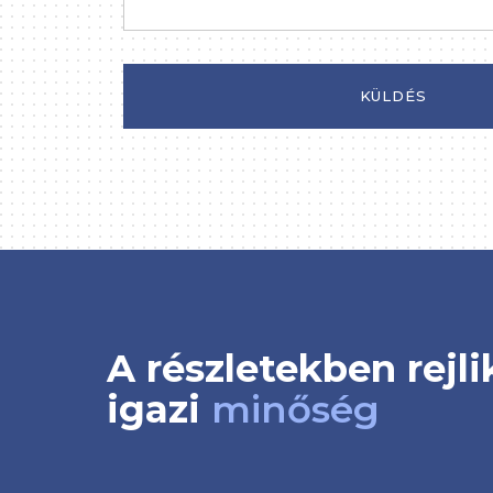
KÜLDÉS
A részletekben rejli
igazi
minőség