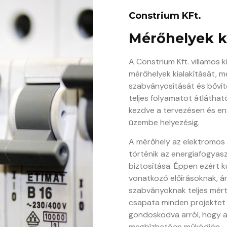
Constrium KFt.
Mérőhelyek ki
A Constrium Kft. villamos k
mérőhelyek kialakítását, 
szabványosítását és bővít
teljes folyamatot átlátható
kezdve a tervezésen és en
üzembe helyezésig.
A mérőhely az elektromos 
történik az energiafogyasz
biztosítása. Éppen ezért k
vonatkozó előírásoknak, á
szabványoknak teljes mért
csapata minden projektet 
gondoskodva arról, hogy a
megbízhatóan működjön.