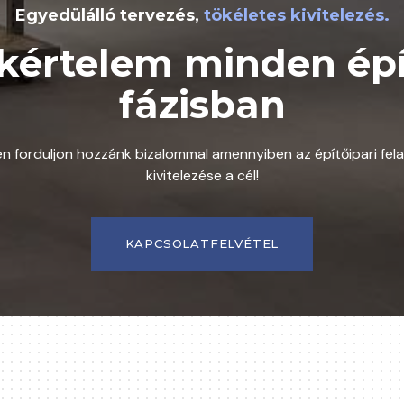
Egyedülálló tervezés,
tökéletes kivitelezés.
kértelem minden épí
fázisban
en forduljon hozzánk bizalommal amennyiben az építőipari fel
kivitelezése a cél!
KAPCSOLATFELVÉTEL